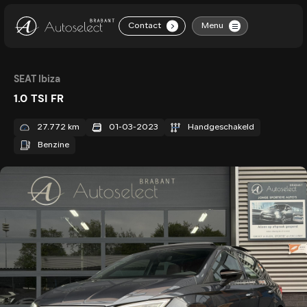
Contact
Menu
.
Home
SEAT Ibiza
1.0 TSI FR
Aanbod
27.772 km
01-03-2023
Handgeschakeld
Diensten
Benzine
Over ons
Contact
Vacatures
Verkocht