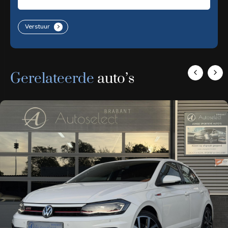
Verstuur
.
Gerelateerde
auto’s