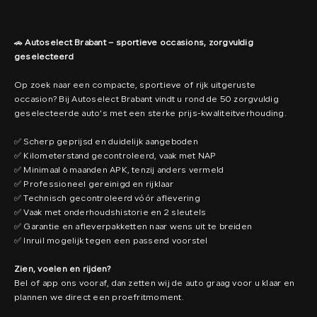
🚗
Autoselect Brabant – sportieve occasions, zorgvuldig
geselecteerd
Op zoek naar een compacte, sportieve of rijk uitgeruste
occasion? Bij Autoselect Brabant vindt u rond de 50 zorgvuldig
geselecteerde auto’s met een sterke prijs-kwaliteitverhouding.
✅ Scherp geprijsd en duidelijk aangeboden
✅ Kilometerstand gecontroleerd, vaak met NAP
✅ Minimaal 6 maanden APK, tenzij anders vermeld
✅ Professioneel gereinigd en rijklaar
✅ Technisch gecontroleerd vóór aflevering
✅ Vaak met onderhoudshistorie en 2 sleutels
✅ Garantie en afleverpakketten naar wens uit te breiden
✅ Inruil mogelijk tegen een passend voorstel
Zien, voelen en rijden?
Bel of app ons vooraf, dan zetten wij de auto graag voor u klaar en
plannen we direct een proefritmoment.