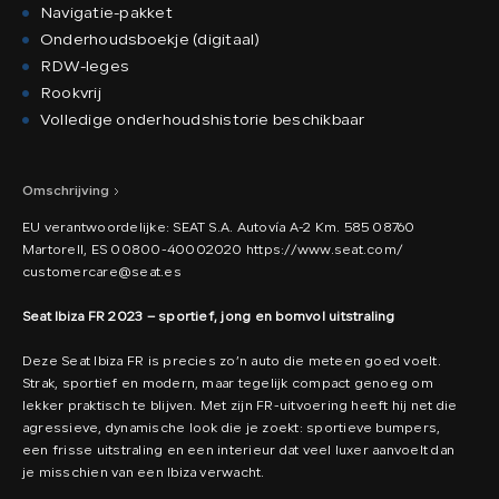
Navigatie-pakket
Onderhoudsboekje (digitaal)
RDW-leges
Rookvrij
Volledige onderhoudshistorie beschikbaar
Omschrijving
EU verantwoordelijke: SEAT S.A. Autovía A-2 Km. 585 08760
Martorell, ES 00800-40002020 https://www.seat.com/
customercare@seat.es
Seat Ibiza FR 2023 – sportief, jong en bomvol uitstraling
Deze Seat Ibiza FR is precies zo’n auto die meteen goed voelt.
Strak, sportief en modern, maar tegelijk compact genoeg om
lekker praktisch te blijven. Met zijn FR-uitvoering heeft hij net die
agressieve, dynamische look die je zoekt: sportieve bumpers,
een frisse uitstraling en een interieur dat veel luxer aanvoelt dan
je misschien van een Ibiza verwacht.