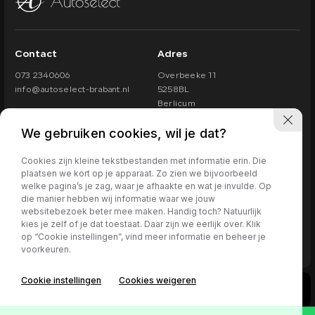
Contact
Adres
073 2340606
Overbeeke 11
info@autoselect-brabant.nl
5258BL
Berlicum
Openingstijden
We gebruiken cookies, wil je dat?
Maandag t/m vrijdag van
09.30 - 17.30
Zaterdag van
10.00 - 15.00
Cookies zijn kleine tekstbestanden met informatie erin. Die
Bij beschikbaarheid ook in de avond of op zondag.
plaatsen we kort op je apparaat. Zo zien we bijvoorbeeld
welke pagina’s je zag, waar je afhaakte en wat je invulde. Op
die manier hebben wij informatie waar we jouw
websitebezoek beter mee maken. Handig toch? Natuurlijk
kies je zelf of je dat toestaat. Daar zijn we eerlijk over. Klik
073 2340606
op “Cookie instellingen”, vind meer informatie en beheer je
Privacy policy
voorkeuren.
info@autoselect-brabant.nl
1
Cookie instellingen
Cookies weigeren
Overbeeke 11
Kan ik je misschien helpen?
5258BL
Berlicum