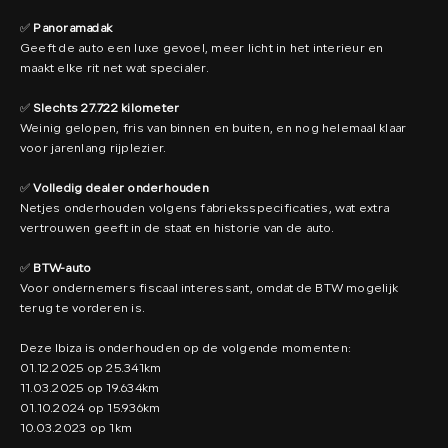
✅
Panoramadak
Geeft de auto een luxe gevoel, meer licht in het interieur en
maakt elke rit net wat specialer.
✅
Slechts 27.722 kilometer
Weinig gelopen, fris van binnen en buiten, en nog helemaal klaar
voor jarenlang rijplezier.
✅
Volledig dealer onderhouden
Netjes onderhouden volgens fabrieksspecificaties, wat extra
vertrouwen geeft in de staat en historie van de auto.
✅
BTW-auto
Voor ondernemers fiscaal interessant, omdat de BTW mogelijk
terug te vorderen is.
Deze Ibiza is onderhouden op de volgende momenten:
01.12.2025 op 25.341km
11.03.2025 op 19.634km
01.10.2024 op 15.936km
10.03.2023 op 1km