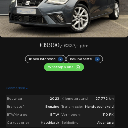
€19.990,-
€337,- p/m
Ik heb interesse
Inruilvoorstel
.
.
Whatsapp ons
Kenmerken
Bouwjaar:
2023
Kilometerstand
27.772 km
Brandstof:
Benzine
Transmissie:
Handgeschakeld
BTW/Marge:
BTW
Vermogen:
110 PK
Carrosserie:
Hatchback
Bekleding:
Alcantara