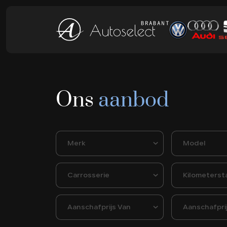
Ons
aanbod
Merk
Model
Carrosserie
Kilometerst
Aanschafprijs Van
Aanschafpri