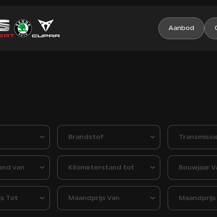
Aanbod
Brandstof
Transmissi
and van
Kilometerstand tot
Bouwjaar V
js Tot
Maandprijs Van
Maandprijs