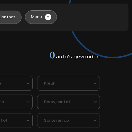
Menu
Contact
Aanbod
0
auto’s gevonden
Diensten
Over ons
e
Kleur
an
Bouwjaar tot
Contact
 Tot
Sorteren op
Vacatures