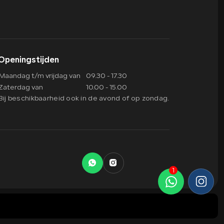
Openingstijden
Maandag t/m vrijdag van
09.30 - 17.30
Zaterdag van
10.00 - 15.00
Bij beschikbaarheid ook in de avond of op zondag.
073 2340606
info@autoselect-brabant.nl
Overbeeke 11
1
5258BL
Berlicum