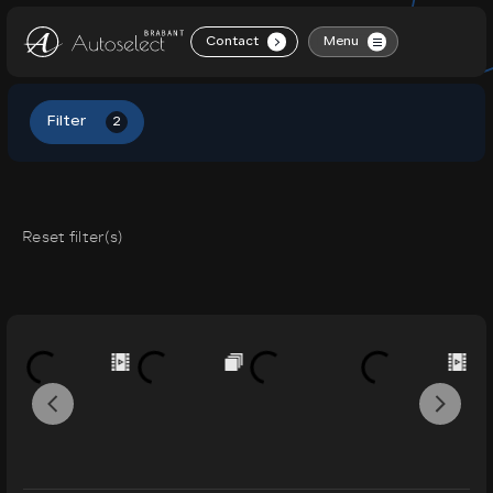
Contact
Menu
.
Home
Filter
2
Aanbod
Diensten
Reset filter(s)
Over ons
Contact
Vacatures
Verkocht