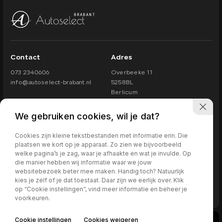
Contact
Adres
073 2340606
Overbeeke 11
info@autoselect-brabant.nl
5258BL
Berlicum
Openingstijden
We gebruiken cookies, wil je dat?
Maandag t/m vrijdag van
09.30 - 17.30
Zaterdag van
10.00 - 15.00
Cookies zijn kleine tekstbestanden met informatie erin. Die
Bij beschikbaarheid ook in de avond of op zondag.
plaatsen we kort op je apparaat. Zo zien we bijvoorbeeld
welke pagina’s je zag, waar je afhaakte en wat je invulde. Op
die manier hebben wij informatie waar we jouw
websitebezoek beter mee maken. Handig toch? Natuurlijk
kies je zelf of je dat toestaat. Daar zijn we eerlijk over. Klik
073 2340606
Privacy policy
op “Cookie instellingen”, vind meer informatie en beheer je
voorkeuren.
info@autoselect-brabant.nl
1
Cookie instellingen
Cookies weigeren
Overbeeke 11