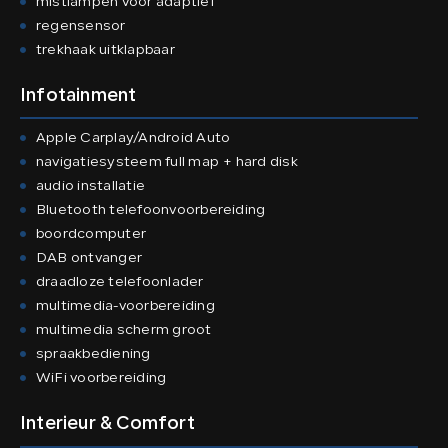
mistlampen voor adaptief
regensensor
trekhaak uitklapbaar
Infotainment
Apple Carplay/Android Auto
navigatiesysteem full map + hard disk
audio installatie
Bluetooth telefoonvoorbereiding
boordcomputer
DAB ontvanger
draadloze telefoonlader
multimedia-voorbereiding
multimedia scherm groot
spraakbediening
WiFi voorbereiding
Interieur & Comfort