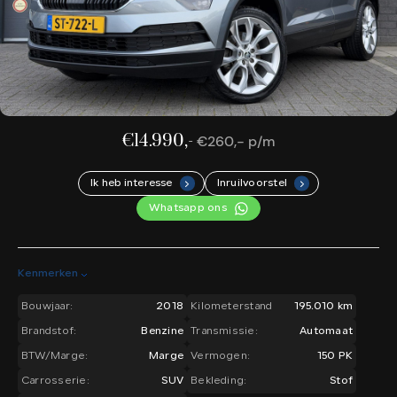
€14.990,-
€260,- p/m
Ik heb interesse
Inruilvoorstel
.
.
Whatsapp ons
Kenmerken
Bouwjaar:
2018
Kilometerstand
195.010 km
Brandstof:
Benzine
Transmissie:
Automaat
BTW/Marge:
Marge
Vermogen:
150 PK
Carrosserie:
SUV
Bekleding:
Stof