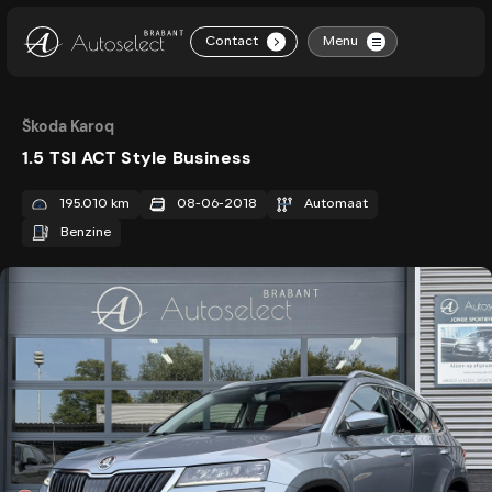
Contact
Menu
.
Home
Škoda Karoq
1.5 TSI ACT Style Business
Aanbod
195.010 km
08-06-2018
Automaat
Diensten
Benzine
Over ons
Contact
Vacatures
Verkocht