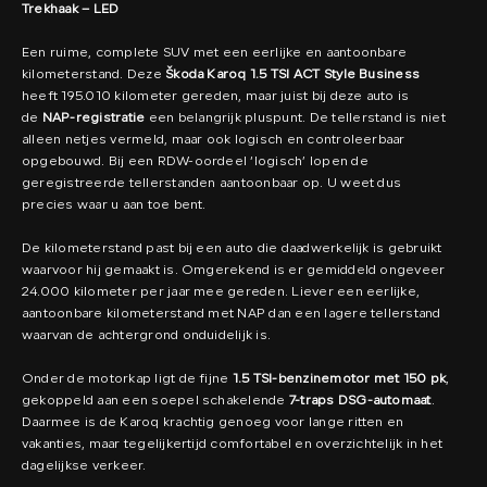
Trekhaak – LED
Een ruime, complete SUV met een eerlijke en aantoonbare
kilometerstand. Deze
Škoda Karoq 1.5 TSI ACT Style Business
heeft 195.010 kilometer gereden, maar juist bij deze auto is
de
NAP-registratie
een belangrijk pluspunt. De tellerstand is niet
alleen netjes vermeld, maar ook logisch en controleerbaar
opgebouwd. Bij een RDW-oordeel ‘logisch’ lopen de
geregistreerde tellerstanden aantoonbaar op. U weet dus
precies waar u aan toe bent.
De kilometerstand past bij een auto die daadwerkelijk is gebruikt
waarvoor hij gemaakt is. Omgerekend is er gemiddeld ongeveer
24.000 kilometer per jaar mee gereden. Liever een eerlijke,
aantoonbare kilometerstand met NAP dan een lagere tellerstand
waarvan de achtergrond onduidelijk is.
Onder de motorkap ligt de fijne
1.5 TSI-benzinemotor met 150 pk
,
gekoppeld aan een soepel schakelende
7-traps DSG-automaat
.
Daarmee is de Karoq krachtig genoeg voor lange ritten en
vakanties, maar tegelijkertijd comfortabel en overzichtelijk in het
dagelijkse verkeer.