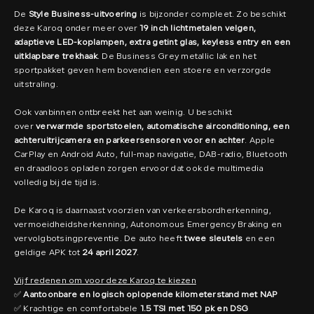
De
Style Business-uitvoering
is bijzonder compleet. Zo beschikt
deze Karoq onder meer over
19 inch lichtmetalen velgen,
adaptieve LED-koplampen, extra getint glas, keyless entry en een
uitklapbare trekhaak
. De Business Grey metallic lak en het
sportpakket geven hem bovendien een stoere en verzorgde
uitstraling.
Ook vanbinnen ontbreekt het aan weinig. U beschikt
over
verwarmde sportstoelen, automatische airconditioning, een
achteruitrijcamera en parkeersensoren voor en achter
. Apple
CarPlay en Android Auto, full-map navigatie, DAB-radio, Bluetooth
en draadloos opladen zorgen ervoor dat ook de multimedia
volledig bij de tijd is.
De Karoq is daarnaast voorzien van verkeersbordherkenning,
vermoeidheidsherkenning, Autonomous Emergency Braking en
vervolgbotsingpreventie. De auto heeft
twee sleutels
en een
geldige APK tot
24 april 2027
.
Vijf redenen om voor deze Karoq te kiezen
✅
Aantoonbare en logisch oplopende kilometerstand met NAP
✅ Krachtige en comfortabele
1.5 TSI met 150 pk en DSG