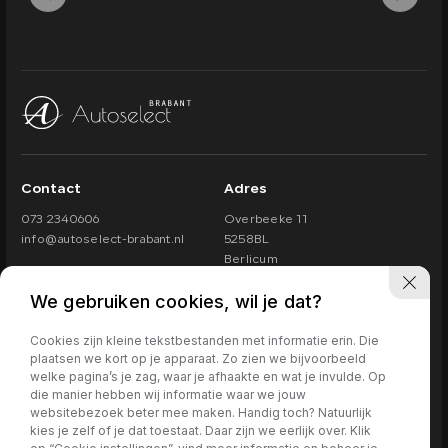
Contact
Adres
073 2340606
Overbeeke 11
info@autoselect-brabant.nl
5258BL
Berlicum
Openingstijden
We gebruiken cookies, wil je dat?
Maandag t/m vrijdag van
09.30 - 17.30
Zaterdag van
10.00 - 15.00
Cookies zijn kleine tekstbestanden met informatie erin. Die
Bij beschikbaarheid ook in de avond of op zondag.
plaatsen we kort op je apparaat. Zo zien we bijvoorbeeld
welke pagina’s je zag, waar je afhaakte en wat je invulde. Op
die manier hebben wij informatie waar we jouw
websitebezoek beter mee maken. Handig toch? Natuurlijk
kies je zelf of je dat toestaat. Daar zijn we eerlijk over. Klik