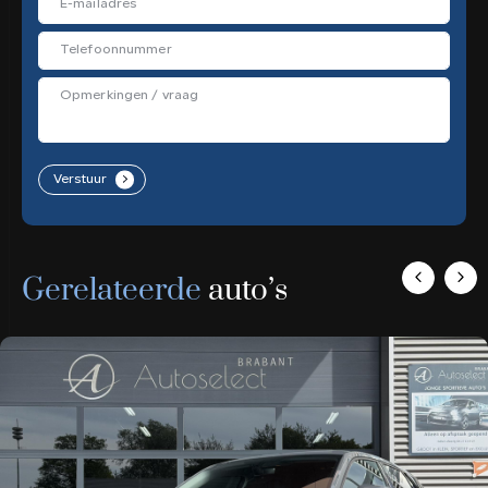
Verstuur
.
Gerelateerde
auto’s