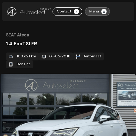
Contact
Menu
.
Home
SEAT Ateca
1.4 EcoTSI FR
Aanbod
108.621 km
01-06-2018
Automaat
Diensten
Benzine
Over ons
Contact
Vacatures
Verkocht