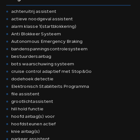
achteruitrij assistent
actieve noodgeval assistent
alarm klasse 1(startblokkering)
Anti Blokkeer Systeem
Autonomous Emergency Braking
bandenspanningscontrolesysteem
bestuurdersairbag
bots waarschuwing systeem
cruise control adaptief met Stop&Go
dodehoek detectie
Elektronisch Stabiliteits Programma
file assistent
grootlichtassistent
hill hold functie
hoofd airbag(s) voor
hoofdsteunen actief
knie airbag(s)
parkeer assistent