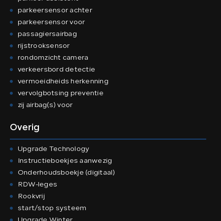
parkeersensor achter
parkeersensor voor
passagiersairbag
rijstrooksensor
rondomzicht camera
verkeersbord detectie
vermoeidheids herkenning
vervolgbotsing preventie
zij airbag(s) voor
Overig
Upgrade Technology
Instructieboekjes aanwezig
Onderhoudsboekje (digitaal)
RDW-leges
Rookvrij
start/stop systeem
Upgrade Winter