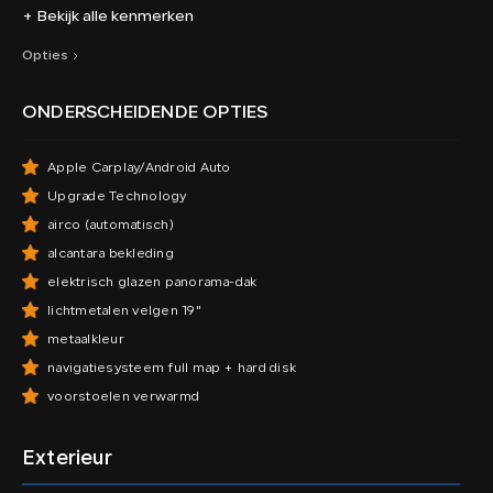
+ Bekijk alle kenmerken
Opties
ONDERSCHEIDENDE OPTIES
Apple Carplay/Android Auto
Upgrade Technology
airco (automatisch)
alcantara bekleding
elektrisch glazen panorama-dak
lichtmetalen velgen 19"
metaalkleur
navigatiesysteem full map + hard disk
voorstoelen verwarmd
Exterieur