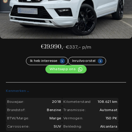
€19.990,-
€337,- p/m
Ik heb interesse
Inruilvoorstel
.
.
Whatsapp ons
Kenmerken
Bouwjaar:
2018
Kilometerstand
108.621 km
Brandstof:
Benzine
Transmissie:
Automaat
BTW/Marge:
Marge
Vermogen:
150 PK
Carrosserie:
SUV
Bekleding:
Alcantara