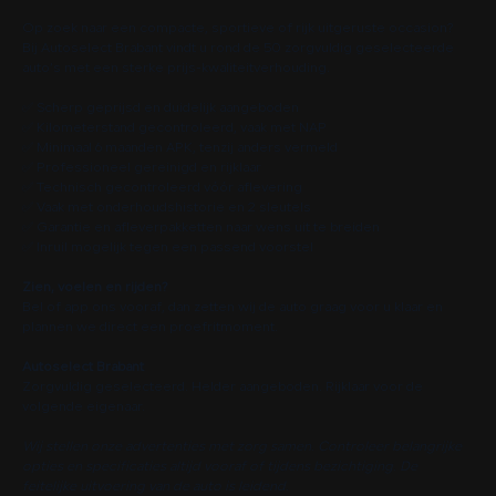
Op zoek naar een compacte, sportieve of rijk uitgeruste occasion?
Bij Autoselect Brabant vindt u rond de 50 zorgvuldig geselecteerde
auto’s met een sterke prijs-kwaliteitverhouding.
✅ Scherp geprijsd en duidelijk aangeboden
✅ Kilometerstand gecontroleerd, vaak met NAP
✅ Minimaal 6 maanden APK, tenzij anders vermeld
✅ Professioneel gereinigd en rijklaar
✅ Technisch gecontroleerd vóór aflevering
✅ Vaak met onderhoudshistorie en 2 sleutels
✅ Garantie en afleverpakketten naar wens uit te breiden
✅ Inruil mogelijk tegen een passend voorstel
Zien, voelen en rijden?
Bel of app ons vooraf, dan zetten wij de auto graag voor u klaar en
plannen we direct een proefritmoment.
Autoselect Brabant
Zorgvuldig geselecteerd. Helder aangeboden. Rijklaar voor de
volgende eigenaar.
Wij stellen onze advertenties met zorg samen. Controleer belangrijke
opties en specificaties altijd vooraf of tijdens bezichtiging. De
feitelijke uitvoering van de auto is leidend.