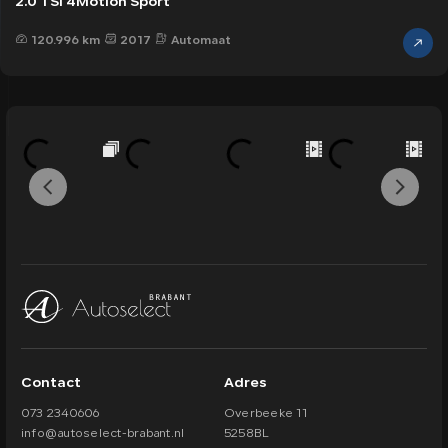
2.0 TSI 4Motion Sport
120.996 km
2017
Automaat
Contact
Adres
073 2340606
Overbeeke 11
info@autoselect-brabant.nl
5258BL