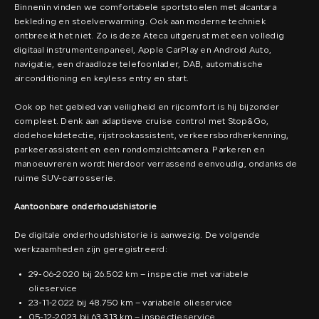
Binnenin vinden we comfortabele sportstoelen met alcantara
bekleding en stoelverwarming. Ook aan moderne techniek
ontbreekt het niet. Zo is deze Ateca uitgerust met een volledig
digitaal instrumentenpaneel, Apple CarPlay en Android Auto,
navigatie, een draadloze telefoonlader, DAB, automatische
airconditioning en keyless entry en start.
Ook op het gebied van veiligheid en rijcomfort is hij bijzonder
compleet. Denk aan adaptieve cruise control met Stop&Go,
dodehoekdetectie, rijstrookassistent, verkeersbordherkenning,
parkeerassistent en een rondomzichtcamera. Parkeren en
manoeuvreren wordt hierdoor verrassend eenvoudig, ondanks de
ruime SUV-carrosserie.
Aantoonbare onderhoudshistorie
De digitale onderhoudshistorie is aanwezig. De volgende
werkzaamheden zijn geregistreerd:
29-06-2020 bij 26.502 km – inspectie met variabele
olieservice
23-11-2022 bij 48.750 km – variabele olieservice
05-12-2023 bij 63.313 km – inspectieservice