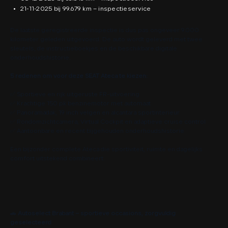
21-11-2025 bij 99.679 km – inspectieservice
De laatste geregistreerde inspectie is dus pas ongeveer 9.000
kilometer geleden uitgevoerd. De auto wordt geleverd met twee
sleutels, de instructieboekjes en de beschikbare digitale
onderhoudshistorie.
5 redenen om voor deze SEAT Ateca te kiezen:
✅ Sportieve en rijk uitgeruste FR-uitvoering
✅ Krachtige 150 pk benzinemotor met automaat
✅ Panoramadak, 19 inch velgen en alcantara sportinterieur
✅ Rondomzichtcamera, Virtual Cockpit en adaptieve cruise control
✅ Aantoonbare en recent bijgehouden onderhoudshistorie
Een bijzonder complete Ateca die sportiviteit, ruimte en dagelijks
comfort uitstekend combineert.
🚗
Autoselect Brabant – sportieve occasions, zorgvuldig
geselecteerd