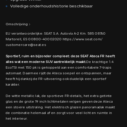
Volledige onderhoudshistorie beschikbaar
Omschrijving
EU verantwoordelijke: SEAT S.A. Autovía A-2 Km. 585 08760
Martorell, ES 00800-40002020 https://www.seat.com/
customercare@seat.es
Sportief, ruim en bijzonder compleet: deze SEAT Ateca FR heeft
alles wat een moderne SUV aantrekkelijk maakt.
De krachtige 1.4
EcoTSI met 150 pk is gekoppeld aan een comfortabele 7-traps
automaat. Daarmee rijdt de Ateca soepel en ontspannen, maar
heeft hij dankzij de FR-uitvoering ook duidelijk een sportief
karakter.
De witte metallic lak, de sportieve FR-details, het extra getinte
glas en de grote 19 inch lichtmetalen velgen geven deze Ateca
een stoere uitstraling. Het elektrisch glazen panoramadak maakt
de combinatie helemaal af en zorgt voor veel licht en ruimte in
het interieur.