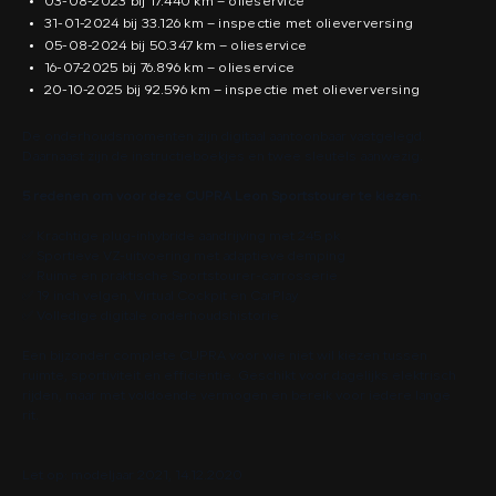
03-08-2023 bij 17.440 km – olieservice
31-01-2024 bij 33.126 km – inspectie met olieverversing
05-08-2024 bij 50.347 km – olieservice
16-07-2025 bij 76.896 km – olieservice
20-10-2025 bij 92.596 km – inspectie met olieverversing
De onderhoudsmomenten zijn digitaal aantoonbaar vastgelegd.
Daarnaast zijn de instructieboekjes en twee sleutels aanwezig.
5 redenen om voor deze CUPRA Leon Sportstourer te kiezen:
✅ Krachtige plug-inhybride aandrijving met 245 pk
✅ Sportieve VZ-uitvoering met adaptieve demping
✅ Ruime en praktische Sportstourer-carrosserie
✅ 19 inch velgen, Virtual Cockpit en CarPlay
✅ Volledige digitale onderhoudshistorie
Een bijzonder complete CUPRA voor wie niet wil kiezen tussen
ruimte, sportiviteit en efficiëntie. Geschikt voor dagelijks elektrisch
rijden, maar met voldoende vermogen en bereik voor iedere lange
rit.
Let op: modeljaar 2021, 14.12.2020