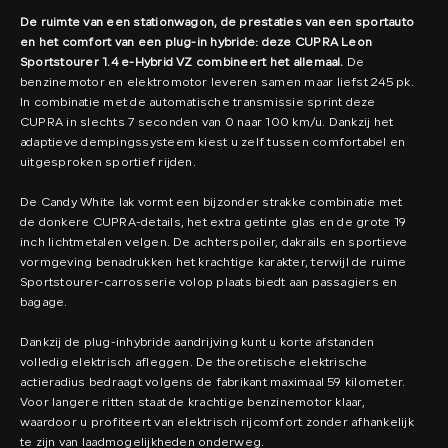
De ruimte van een stationwagon, de prestaties van een sportauto
en het comfort van een plug-in hybride: deze CUPRA Leon
Sportstourer 1.4 e-Hybrid VZ combineert het allemaal.
De
benzinemotor en elektromotor leveren samen maar liefst 245 pk.
In combinatie met de automatische transmissie sprint deze
CUPRA in slechts 7 seconden van 0 naar 100 km/u. Dankzij het
adaptieve dempingssysteem kiest u zelf tussen comfortabel en
uitgesproken sportief rijden.
De Candy White lak vormt een bijzonder strakke combinatie met
de donkere CUPRA-details, het extra getinte glas en de grote 19
inch lichtmetalen velgen. De achterspoiler, dakrails en sportieve
vormgeving benadrukken het krachtige karakter, terwijl de ruime
Sportstourer-carrosserie volop plaats biedt aan passagiers en
bagage.
Dankzij de plug-inhybride aandrijving kunt u korte afstanden
volledig elektrisch afleggen. De theoretische elektrische
actieradius bedraagt volgens de fabrikant maximaal 59 kilometer.
Voor langere ritten staat de krachtige benzinemotor klaar,
waardoor u profiteert van elektrisch rijcomfort zonder afhankelijk
te zijn van laadmogelijkheden onderweg.