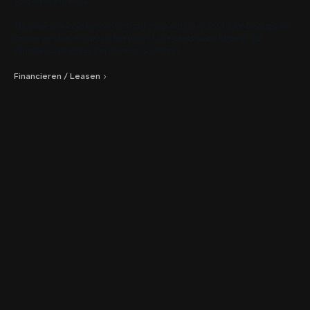
volgende eigenaar.
Wij stellen onze advertenties met zorg samen. Controleer belangrijke
opties en specificaties altijd vooraf of tijdens bezichtiging. De
feitelijke uitvoering van de auto is leidend.
Financieren / Leasen