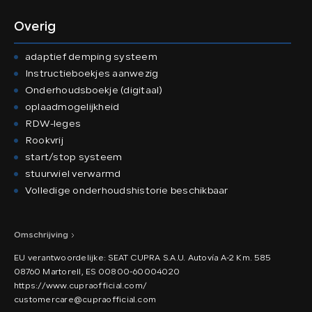
Overig
adaptief demping systeem
Instructieboekjes aanwezig
Onderhoudsboekje (digitaal)
oplaadmogelijkheid
RDW-leges
Rookvrij
start/stop systeem
stuurwiel verwarmd
Volledige onderhoudshistorie beschikbaar
Omschrijving
EU verantwoordelijke: SEAT CUPRA S.A.U. Autovía A-2 Km. 585
08760 Martorell, ES 00800-60004020
https://www.cupraofficial.com/
customercare@cupraofficial.com