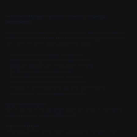
🚗
Autoselect Brabant – sportieve occasions, zorgvuldig
geselecteerd
Op zoek naar een compacte, sportieve of rijk uitgeruste occasion?
Bij Autoselect Brabant vindt u rond de 50 zorgvuldig geselecteerde
auto’s met een sterke prijs-kwaliteitverhouding.
✅ Scherp geprijsd en duidelijk aangeboden
✅ Kilometerstand gecontroleerd, vaak met NAP
✅ Minimaal 6 maanden APK, tenzij anders vermeld
✅ Professioneel gereinigd en rijklaar
✅ Technisch gecontroleerd vóór aflevering
✅ Vaak met onderhoudshistorie en 2 sleutels
✅ Garantie en afleverpakketten naar wens uit te breiden
✅ Inruil mogelijk tegen een passend voorstel
Zien, voelen en rijden?
Bel of app ons vooraf, dan zetten wij de auto graag voor u klaar en
plannen we direct een proefritmoment.
Autoselect Brabant
Zorgvuldig geselecteerd. Helder aangeboden. Rijklaar voor de