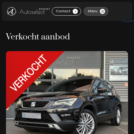
Contact
Menu
.
Home
Verkocht aanbod
Aanbod
Diensten
Over ons
Contact
Vacatures
Verkocht