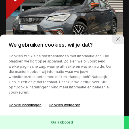
We gebruiken cookies, wil je dat?
Verkocht
Cookies zijn kleine tekstbestanden met informatie erin. Die
plaatsen we kort op je apparaat. Zo zien we bijvoorbeeld
SEAT Ibiza
welke pagina’s je zag, waar je afhaakte en wat je invulde. Op
1.0 TSI Beats
die manier hebben wij informatie waar we jouw
websitebezoek beter mee maken. Handig toch? Natuurlijk
86.423 km
2019
Handgeschakeld
kies je zelf of je dat toestaat. Daar zijn we eerlijk over. Klik
073 2340606
op “Cookie instellingen”, vind meer informatie en beheer je
voorkeuren.
info@autoselect-brabant.nl
1
Cookie instellingen
Cookies weigeren
Overbeeke 11
Kan ik je misschien helpen?
5258BL
Berlicum
Ga akkoord